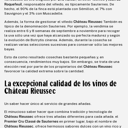
Roquefeuil
, responsable del viñedo, es típicamente Sauternes. De
hecho, el 90% de la finca está plantada con Sémillon, el 7% con
Sauvignon y el 3% con Muscadelle.
Château Rieussec
Además, la forma de gestionar el viñedo
También es
típico de la denominación Sauternes. Por ejemplo, la vendimia se
realiza entre 6 y 8 semanas de septiembre a noviembre para recoger
la uva sólo una vez que haya alcanzado su perfecta madurez y según
la evolución de Botrytis cinerea. Además, durante la cosecha se
realizan varias selecciones sucesivas para conservar sólo las mejores
bayas.
Esto da como resultado cosechas bastante pequeñas y, en
consecuencia, rendimientos muy bajos. Sin embargo, se trata de una
Château Rieussec
elección real por parte de los propietarios del
favorecer la calidad extrema sobre la cantidad.
La excepcional calidad de los vinos de
Château Rieussec
Un saber hacer único al servicio de grandes añadas.
El minucioso saber hacer que combina tradición y tecnología de
Château Rieussec
ofrece tres añadas diferentes para cada añada. el
Premier Cru Classé de Sauternes
en primer lugar, bajo el nombre de
Château Rieussec
, ofrece hermosos sabores dulces con un vino rico y