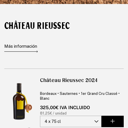
CHÂTEAU RIEUSSEC
Más información
Château Rieussec 2024
Bordeaux • Sauternes • 1er Grand Cru Classé •
Blanc
Precio
325,00€ IVA INCLUIDO
habitual
Precio
81,25€ / unidad
unitario