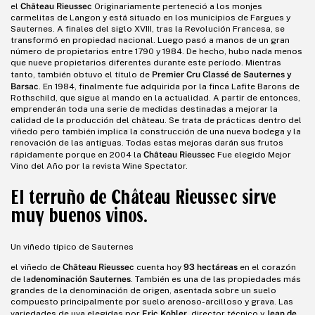
Château Rieussec
el
Originariamente perteneció a los monjes
carmelitas de Langon y está situado en los municipios de Fargues y
Sauternes. A finales del siglo XVIII, tras la Revolución Francesa, se
transformó en propiedad nacional. Luego pasó a manos de un gran
número de propietarios entre 1790 y 1984. De hecho, hubo nada menos
que nueve propietarios diferentes durante este período. Mientras
Premier Cru Classé de Sauternes y
tanto, también obtuvo el título de
Barsac
. En 1984, finalmente fue adquirida por la finca Lafite Barons de
Rothschild, que sigue al mando en la actualidad. A partir de entonces,
emprenderán toda una serie de medidas destinadas a mejorar la
calidad de la producción del château. Se trata de prácticas dentro del
viñedo pero también implica la construcción de una nueva bodega y la
renovación de las antiguas. Todas estas mejoras darán sus frutos
Château Rieussec
rápidamente porque en 2004 la
Fue elegido Mejor
Vino del Año por la revista Wine Spectator.
El terruño de Château Rieussec sirve
muy buenos vinos.
Un viñedo típico de Sauternes
Château Rieussec
93 hectáreas
el viñedo de
cuenta hoy
en el corazón
denominación Sauternes
de la
. También es una de las propiedades más
grandes de la denominación de origen, asentada sobre un suelo
compuesto principalmente por suelo arenoso-arcilloso y grava. Las
Eric Kohler
Jean de
variedades de uva elegidas por
, director técnico y