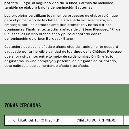
potente. Luego, el segundo vino de la finca, Carmes de Rieussec,
también se elabora bajo la denominación Sauternes.
Los propietarios utilizan los mismos procesos de elaboración que
para el primer vino de la château. Esta añada se caracteriza, sin
embargo, por una hermosa amplitud aromática y notas cítricas
dominantes. Finalmente, la última añada de château Rieussec, “R” de
Rieussec, es un vino blanco seco y puro elaborado con la
denominación de origen Bordeaux Blanc.
Cualquiera que sea la añada o añada elegida, rápidamente quedará
Château Rieussec
cautivado por la increíble calidad de los vinos de la
lo mejor de su denominación
que ahora situamos entre
. En efecto,
degustarás un vino complejo y potente, de elegante color dorado,
cuya calidad sigue aumentando añada tras añada.
ZONAS CERCANAS
CHÂTEAU LAFITE ROTHSCHILD
CHÂTEAU DUHART-MILON