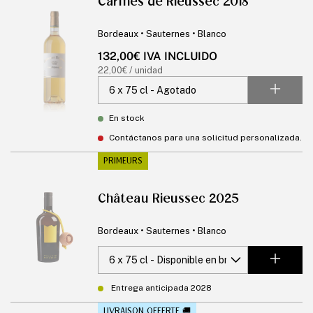
Carmes de Rieussec 2018
Bordeaux • Sauternes • Blanco
Precio
132,00€ IVA INCLUIDO
habitual
Precio
22,00€ / unidad
unitario
En stock
Contáctanos para una solicitud personalizada.
PRIMEURS
Château Rieussec 2025
Bordeaux • Sauternes • Blanco
Entrega anticipada 2028
LIVRAISON OFFERTE 🚚