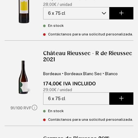
habitual
Precio
28,00€ / unidad
unitario
En stock
Contáctanos para una solicitud personalizada.
Château Rieussec - R de Rieussec
2021
Bordeaux • Bordeaux Blanc Sec • Blanco
Precio
174,00€ IVA INCLUIDO
habitual
Precio
29,00€ / unidad
unitario
91/100 RVF
En stock
Contáctanos para una solicitud personalizada.