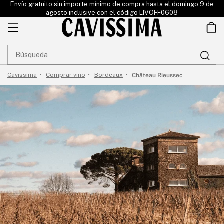
Ir
Envío gratuito sin importe mínimo de compra hasta el domingo 9 de
directamente
agosto inclusive con el código LIVOFF0608
al contenido
Château Rieussec
Cavissima
Comprar vino
Bordeaux