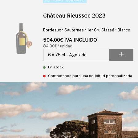
Château Rieussec 2023
Bordeaux • Sauternes • 1er Cru Classé • Blanco
Precio
504,00€ IVA INCLUIDO
habitual
Precio
84,00€ / unidad
unitario
En stock
Contáctanos para una solicitud personalizada.