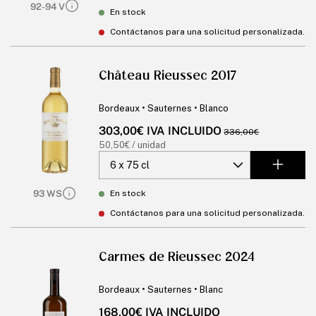
92-94 V
En stock
Contáctanos para una solicitud personalizada.
Château Rieussec 2017
Bordeaux • Sauternes • Blanco
303,00€ IVA INCLUIDO
Precio
Precio
336,00€
de
habitual
Precio
50,50€ / unidad
oferta
unitario
93 WS
En stock
Contáctanos para una solicitud personalizada.
Carmes de Rieussec 2024
Bordeaux • Sauternes • Blanc
Precio
168,00€ IVA INCLUIDO